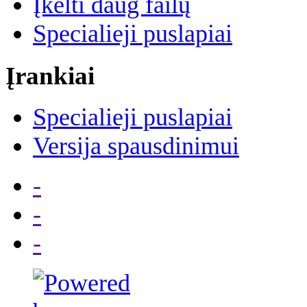
Įkelti daug failų
Specialieji puslapiai
Įrankiai
Specialieji puslapiai
Versija spausdinimui
-
-
-