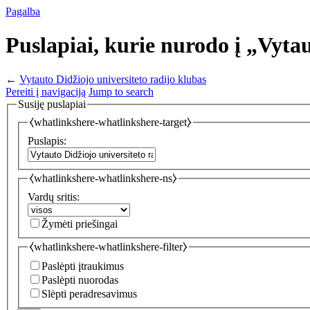
Pagalba
Puslapiai, kurie nurodo į „Vytau
←
Vytauto Didžiojo universiteto radijo klubas
Pereiti į navigaciją
Jump to search
Susiję puslapiai
⧼whatlinkshere-whatlinkshere-target⧽
Puslapis:
⧼whatlinkshere-whatlinkshere-ns⧽
Vardų sritis:
Žymėti priešingai
⧼whatlinkshere-whatlinkshere-filter⧽
Paslėpti įtraukimus
Paslėpti nuorodas
Slėpti peradresavimus