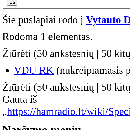
Eiti
Šie puslapiai rodo į
Vytauto D
Rodoma 1 elementas.
Žiūrėti (
50 ankstesnių
|
50 kit
VDU RK
(nukreipiamasis p
Žiūrėti (
50 ankstesnių
|
50 kit
Gauta iš
„
https://hamradio.lt/wiki/Spe